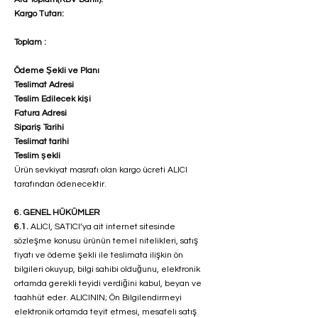
Kargo Tutarı:
Toplam :
Ödeme Şekli ve Planı
Teslimat Adresi
Teslim Edilecek kişi
Fatura Adresi
Sipariş Tarihi
Teslimat tarihi
Teslim şekli
Ürün sevkiyat masrafı olan kargo ücreti ALICI
tarafından ödenecektir.
6. GENEL HÜKÜMLER
6.1.
ALICI, SATICI’ya ait internet sitesinde
sözleşme konusu ürünün temel nitelikleri, satış
fiyatı ve ödeme şekli ile teslimata ilişkin ön
bilgileri okuyup, bilgi sahibi olduğunu, elektronik
ortamda gerekli teyidi verdiğini kabul, beyan ve
taahhüt eder. ALICININ; Ön Bilgilendirmeyi
elektronik ortamda teyit etmesi, mesafeli satış