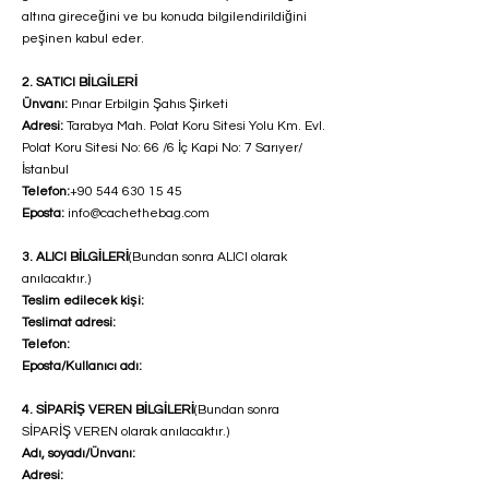
altına gireceğini ve bu konuda bilgilendirildiğini
peşinen kabul eder.
2. SATICI BİLGİLERİ
Ünvanı:
Pınar Erbilgin Şahıs Şirketi
Adresi:
Tarabya Mah. Polat Koru Sitesi Yolu Km. Evl.
Polat Koru Sitesi No: 66 /6 İç Kapi No: 7 Sarıyer/
İstanbul
Telefon:
+90 544 630 15 45
Eposta:
info@cachethebag.com
3. ALICI BİLGİLERİ
(Bundan sonra ALICI olarak
anılacaktır.)
Teslim edilecek kişi:
Teslimat adresi:
Telefon:
Eposta/Kullanıcı adı:
4. SİPARİŞ VEREN BİLGİLERİ
(Bundan sonra
SİPARİŞ VEREN olarak anılacaktır.)
Adı, soyadı/Ünvanı:
Adresi: