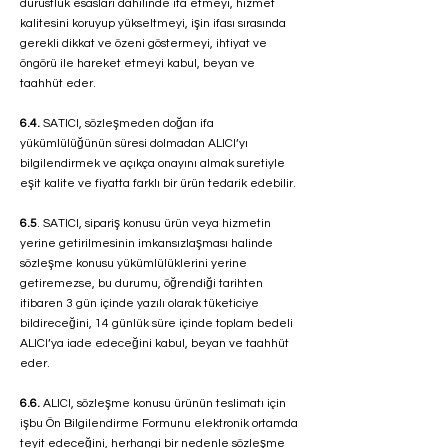
dürüstlük esasları dahilinde ifa etmeyi, hizmet
kalitesini koruyup yükseltmeyi, işin ifası sırasında
gerekli dikkat ve özeni göstermeyi, ihtiyat ve
öngörü ile hareket etmeyi kabul, beyan ve
taahhüt eder.
6.4.
SATICI, sözleşmeden doğan ifa
yükümlülüğünün süresi dolmadan ALICI’yı
bilgilendirmek ve açıkça onayını almak suretiyle
eşit kalite ve fiyatta farklı bir ürün tedarik edebilir.
6.5
. SATICI, sipariş konusu ürün veya hizmetin
yerine getirilmesinin imkansızlaşması halinde
sözleşme konusu yükümlülüklerini yerine
getiremezse, bu durumu, öğrendiği tarihten
itibaren 3 gün içinde yazılı olarak tüketiciye
bildireceğini, 14 günlük süre içinde toplam bedeli
ALICI’ya iade edeceğini kabul, beyan ve taahhüt
eder.
6.6.
ALICI, sözleşme konusu ürünün teslimatı için
işbu Ön Bilgilendirme Formunu elektronik ortamda
teyit edeceğini, herhangi bir nedenle sözleşme