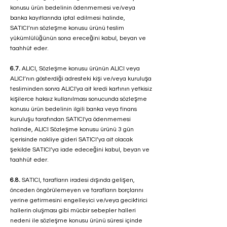
konusu ürün bedelinin ödenmemesi ve/veya
banka kayıtlarında iptal edilmesi halinde,
SATICI’nın sözleşme konusu ürünü teslim
yükümlülüğünün sona ereceğini kabul, beyan ve
taahhüt eder.
6.7.
ALICI, Sözleşme konusu ürünün ALICI veya
ALICI’nın gösterdiği adresteki kişi ve/veya kuruluşa
tesliminden sonra ALICI'ya ait kredi kartının yetkisiz
kişilerce haksız kullanılması sonucunda sözleşme
konusu ürün bedelinin ilgili banka veya finans
kuruluşu tarafından SATICI'ya ödenmemesi
halinde, ALICI Sözleşme konusu ürünü 3 gün
içerisinde nakliye gideri SATICI’ya ait olacak
şekilde SATICI’ya iade edeceğini kabul, beyan ve
taahhüt eder.
6.8.
SATICI, tarafların iradesi dışında gelişen,
önceden öngörülemeyen ve tarafların borçlarını
yerine getirmesini engelleyici ve/veya geciktirici
hallerin oluşması gibi mücbir sebepler halleri
nedeni ile sözleşme konusu ürünü süresi içinde