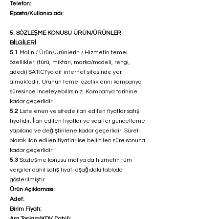
Telefon:
Eposta/Kullanıcı adı:
5. SÖZLEŞME KONUSU ÜRÜN/ÜRÜNLER
BİLGİLERİ
5.1
Malın / Ürün/Ürünlerin / Hizmetin temel
özellikleri (türü, miktarı, marka/modeli, rengi,
adedi) SATICI’ya ait internet sitesinde yer
almaktadır. Ürünün temel özelliklerini kampanya
süresince inceleyebilirsiniz. Kampanya tarihine
kadar geçerlidir.
5.2
Listelenen ve sitede ilan edilen fiyatlar satış
fiyatıdır. İlan edilen fiyatlar ve vaatler güncelleme
yapılana ve değiştirilene kadar geçerlidir. Süreli
olarak ilan edilen fiyatlar ise belirtilen süre sonuna
kadar geçerlidir.
5.3
Sözleşme konusu mal ya da hizmetin tüm
vergiler dahil satış fiyatı aşağıdaki tabloda
gösterilmiştir.
Ürün Açıklaması:
Adet:
Birim Fiyatı:
Ara Toplam(KDV Dahil):