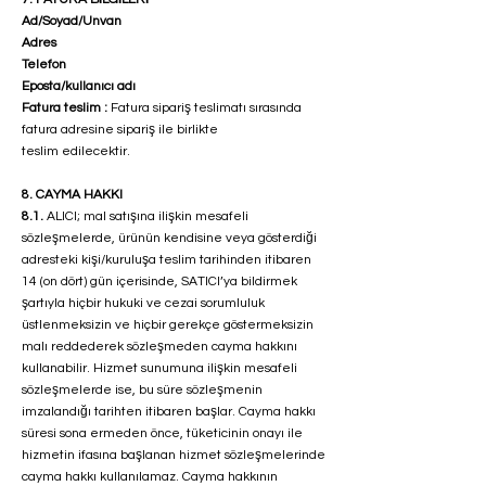
Ad/Soyad/Unvan
Adres
Telefon
Eposta/kullanıcı adı
Fatura teslim :
Fatura sipariş teslimatı sırasında
fatura adresine sipariş ile birlikte
teslim edilecektir.
8. CAYMA HAKKI
8.1.
ALICI; mal satışına ilişkin mesafeli
sözleşmelerde, ürünün kendisine veya gösterdiği
adresteki kişi/kuruluşa teslim tarihinden itibaren
14 (on dört) gün içerisinde, SATICI’ya bildirmek
şartıyla hiçbir hukuki ve cezai sorumluluk
üstlenmeksizin ve hiçbir gerekçe göstermeksizin
malı reddederek sözleşmeden cayma hakkını
kullanabilir. Hizmet sunumuna ilişkin mesafeli
sözleşmelerde ise, bu süre sözleşmenin
imzalandığı tarihten itibaren başlar. Cayma hakkı
süresi sona ermeden önce, tüketicinin onayı ile
hizmetin ifasına başlanan hizmet sözleşmelerinde
cayma hakkı kullanılamaz. Cayma hakkının