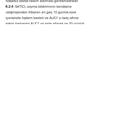
hasarsız olarak teslim edilmesi gerekmektedir.
8.2.4
. SATICI, cayma bildiriminin kendisine
ulaşmasından itibaren en geç 10 günlük süre
içerisinde toplam bedeli ve ALICI’ yı borç altına
sokan belgeleri ALICI’ ya iade etmek ve 20 günlük
süre içerisinde malı iade almakla yükümlüdür.
8.2.5.
ALICI’ nın kusurundan kaynaklanan bir
nedenle malın değerinde bir azalma olursa veya
iade imkânsızlaşırsa ALICI kusuru oranında SATICI’
nın zararlarını tazmin etmekle yükümlüdür. Ancak
cayma hakkı süresi içinde malın veya ürünün
usulüne uygun kullanılmasın sebebiyle meydana
gelen değişiklik ve bozulmalardan ALICI sorumlu
değildir.
8.2.6.
Cayma hakkının kullanılması nedeniyle
SATICI tarafından düzenlenen kampanya limit
tutarının altına düşülmesi halinde kampanya
kapsamında faydalanılan indirim miktarı iptal
edilir.
9. CAYMA HAKKI KULLANILAMAYACAK ÜRÜNLER
9.1.a)
Fiyatı finansal piyasalardaki dalgalanmalara
bağlı olarak değişen ve satıcı veya sağlayıcının