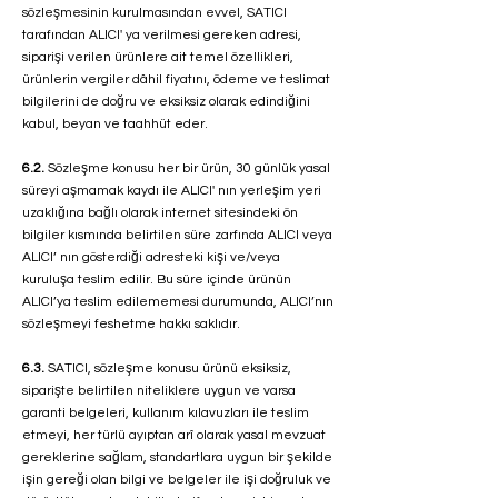
sözleşmesinin kurulmasından evvel, SATICI
tarafından ALICI' ya verilmesi gereken adresi,
siparişi verilen ürünlere ait temel özellikleri,
ürünlerin vergiler dâhil fiyatını, ödeme ve teslimat
bilgilerini de doğru ve eksiksiz olarak edindiğini
kabul, beyan ve taahhüt eder.
6.2.
Sözleşme konusu her bir ürün, 30 günlük yasal
süreyi aşmamak kaydı ile ALICI' nın yerleşim yeri
uzaklığına bağlı olarak internet sitesindeki ön
bilgiler kısmında belirtilen süre zarfında ALICI veya
ALICI’ nın gösterdiği adresteki kişi ve/veya
kuruluşa teslim edilir. Bu süre içinde ürünün
ALICI’ya teslim edilememesi durumunda, ALICI’nın
sözleşmeyi feshetme hakkı saklıdır.
6.3.
SATICI, sözleşme konusu ürünü eksiksiz,
siparişte belirtilen niteliklere uygun ve varsa
garanti belgeleri, kullanım kılavuzları ile teslim
etmeyi, her türlü ayıptan arî olarak yasal mevzuat
gereklerine sağlam, standartlara uygun bir şekilde
işin gereği olan bilgi ve belgeler ile işi doğruluk ve