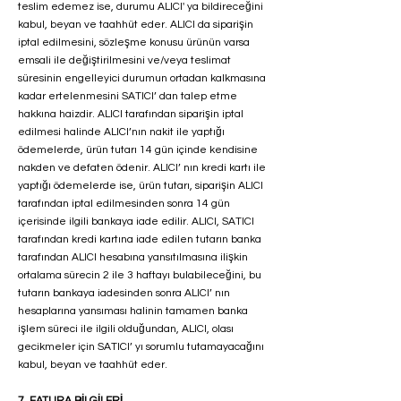
teslim edemez ise, durumu ALICI' ya bildireceğini
kabul, beyan ve taahhüt eder. ALICI da siparişin
iptal edilmesini, sözleşme konusu ürünün varsa
emsali ile değiştirilmesini ve/veya teslimat
süresinin engelleyici durumun ortadan kalkmasına
kadar ertelenmesini SATICI’ dan talep etme
hakkına haizdir. ALICI tarafından siparişin iptal
edilmesi halinde ALICI’nın nakit ile yaptığı
ödemelerde, ürün tutarı 14 gün içinde kendisine
nakden ve defaten ödenir. ALICI’ nın kredi kartı ile
yaptığı ödemelerde ise, ürün tutarı, siparişin ALICI
tarafından iptal edilmesinden sonra 14 gün
içerisinde ilgili bankaya iade edilir. ALICI, SATICI
tarafından kredi kartına iade edilen tutarın banka
tarafından ALICI hesabına yansıtılmasına ilişkin
ortalama sürecin 2 ile 3 haftayı bulabileceğini, bu
tutarın bankaya iadesinden sonra ALICI’ nın
hesaplarına yansıması halinin tamamen banka
işlem süreci ile ilgili olduğundan, ALICI, olası
gecikmeler için SATICI’ yı sorumlu tutamayacağını
kabul, beyan ve taahhüt eder.
7. FATURA BİLGİLERİ