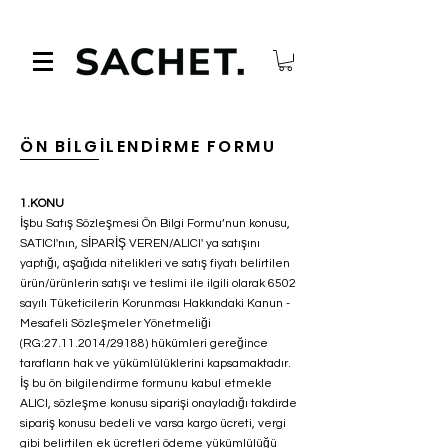
ÖN BİLGİLENDİRME FORMU
1.KONU
İşbu Satış Sözleşmesi Ön Bilgi Formu’nun konusu,
SATICI'nın, SİPARİŞ VEREN/ALICI' ya satışını
yaptığı, aşağıda nitelikleri ve satış fiyatı belirtilen
ürün/ürünlerin satışı ve teslimi ile ilgili olarak 6502
sayılı Tüketicilerin Korunması Hakkındaki Kanun -
Mesafeli Sözleşmeler Yönetmeliği
(RG:
27.11.2014
/29188) hükümleri gereğince
tarafların hak ve yükümlülüklerini kapsamaktadır.
İş bu ön bilgilendirme formunu kabul etmekle
ALICI, sözleşme konusu siparişi onayladığı takdirde
sipariş konusu bedeli ve varsa kargo ücreti, vergi
gibi belirtilen ek ücretleri ödeme yükümlülüğü