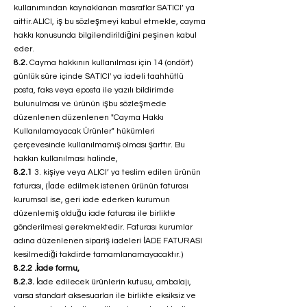
kullanımından kaynaklanan masraflar SATICI’ ya
aittir.ALICI, iş bu sözleşmeyi kabul etmekle, cayma
hakkı konusunda bilgilendirildiğini peşinen kabul
eder.
8.2.
Cayma hakkının kullanılması için 14 (ondört)
günlük süre içinde SATICI' ya iadeli taahhütlü
posta, faks veya eposta ile yazılı bildirimde
bulunulması ve ürünün işbu sözleşmede
düzenlenen düzenlenen "Cayma Hakkı
Kullanılamayacak Ürünler" hükümleri
çerçevesinde kullanılmamış olması şarttır. Bu
hakkın kullanılması halinde,
8.2.1
3. kişiye veya ALICI’ ya teslim edilen ürünün
faturası, (İade edilmek istenen ürünün faturası
kurumsal ise, geri iade ederken kurumun
düzenlemiş olduğu iade faturası ile birlikte
gönderilmesi gerekmektedir. Faturası kurumlar
adına düzenlenen sipariş iadeleri İADE FATURASI
kesilmediği takdirde tamamlanamayacaktır.)
8.2.2 .İade formu,
8.2.3.
İade edilecek ürünlerin kutusu, ambalajı,
varsa standart aksesuarları ile birlikte eksiksiz ve