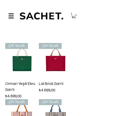
Çift Taraflı
Çift Taraflı
Orman Yeşili Ekru
Lal Brick Santi
Santi
Fiyat
₺4.699,00
Fiyat
₺4.699,00
Çift Taraflı
Çift Taraflı