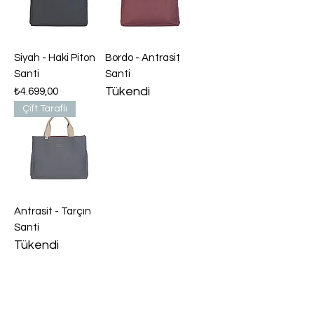
Siyah - Haki Piton
Bordo - Antrasit
Santi
Santi
Tükendi
Fiyat
₺4.699,00
Çift Taraflı
Antrasit - Tarçın
Santi
Tükendi
Daha Fazla Yükle