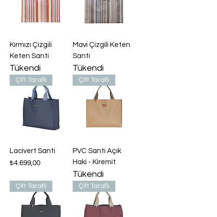
Kırmızı Çizgili
Mavi Çizgili Keten
Keten Santi
Santi
Tükendi
Tükendi
Çift Taraflı
Çift Taraflı
Lacivert Santi
PVC Santi Açık
Haki - Kiremit
Fiyat
₺4.699,00
Tükendi
Çift Taraflı
Çift Taraflı