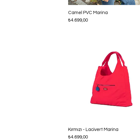
Hızlı Bakış
Camel PVC Marina
Fiyat
₺4.699,00
Hızlı Bakış
Kırmızı - Lacivert Marina
Fiyat
₺4.699,00