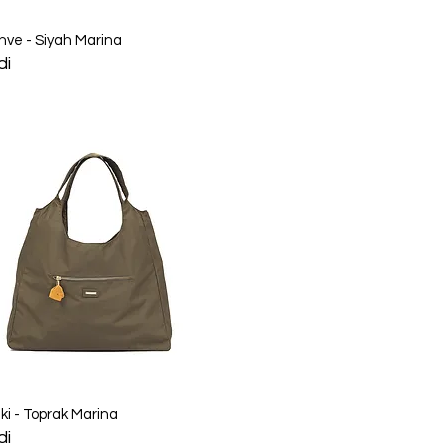
Hızlı Bakış
hve - Siyah Marina
di
Hızlı Bakış
ki - Toprak Marina
di