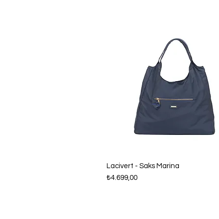
Hızlı Bakış
Lacivert - Saks Marina
Fiyat
₺4.699,00