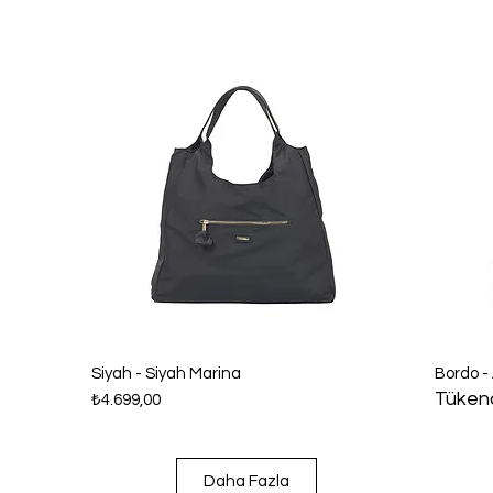
Hızlı Bakış
Siyah - Siyah Marina
Bordo -
Tüken
Fiyat
₺4.699,00
Daha Fazla