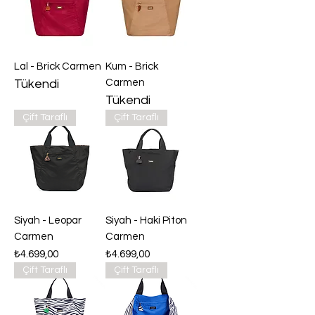
Lal - Brick Carmen
Kum - Brick
Tükendi
Carmen
Tükendi
Çift Taraflı
Çift Taraflı
Siyah - Leopar
Siyah - Haki Piton
Carmen
Carmen
Fiyat
Fiyat
₺4.699,00
₺4.699,00
Çift Taraflı
Çift Taraflı