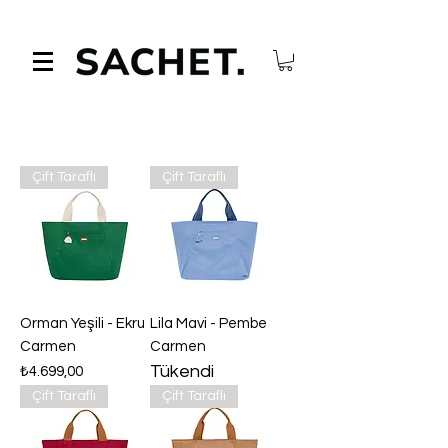
Çift Taraflı
Çift Taraflı
Orman Yeşili - Ekru
Lila Mavi - Pembe
Carmen
Carmen
Tükendi
Fiyat
₺4.699,00
Çift Taraflı
Çift Taraflı