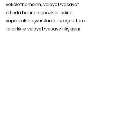
vekâletnamenin, velayet/vesayet
altında bulunan çocuklar adına
yapılacak başvurularda ise işbu form
ile birlikte velayet/vesayet ilişkisini
tevsik edici belgelerin bir suretinin
tarafımıza gönderilmesi
gerekmektedir. ,
Kişisel verilerinizin güvenliğini
sağlamak amacıyla, bilgi edinme
başvurunuzun Caché’ye ulaştığı
tarihten itibaren yedi (7) gün içinde,
Caché veri sahibi olduğunuzu teyit
etmek amacıyla sizinle iletişime
geçebilecek, bu hususta sizlerden
bazı bilgi ve belgeler talep