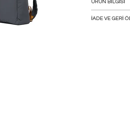
ÜRÜN BİLGİSİ
Yıkanabilir
İADE VE GERİ 
Satın aldığınız herh
uygun olması koşuluyl
takip eden
15 gün iç