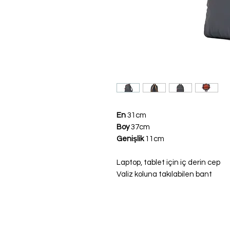
En
31cm
Boy
37cm
Genişlik
11cm
Laptop, tablet için iç derin cep
Valiz koluna takılabilen bant