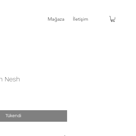
Mağaza
İletişim
Mağaza
İletişim
ın Nesh
Tükendi