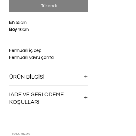
Tükendi
En
55cm
Boy
40cm
Fermuarlı iç cep
Fermuarlı yavru çanta
ÜRÜN BİLGİSİ
Yıkanabilir
İADE VE GERİ ÖDEME
KOŞULLARI
Satın aldığınız herhangi bir ürünü iade
şartlarına uygun olması koşuluyla,
siparişinizin size ulaştığı günü takip
eden
15 gün içinde ücretsiz iade
HAKKIMIZDA