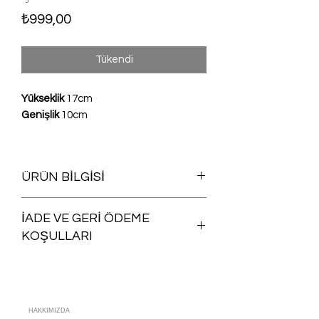
Fiyat
₺999,00
Tükendi
Yükseklik
17cm
Genişlik
10cm
ÜRÜN BİLGİSİ
Kredi kartı ve para bölmesi
İADE VE GERİ ÖDEME
Yıkanabilir
KOŞULLARI
Satın aldığınız herhangi bir ürünü iade
şartlarına uygun olması koşuluyla,
siparişinizin size ulaştığı günü takip
eden
15 gün içinde ücretsiz iade
HAKKIMIZDA