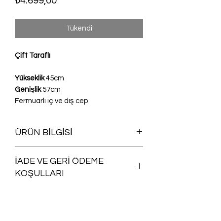
₺4.699,00
Tükendi
Çift Taraflı
Yükseklik
45cm
Genişlik
57cm
Fermuarlı iç ve dış cep
ÜRÜN BİLGİSİ
Yıkanabilir
İADE VE GERİ ÖDEME
KOŞULLARI
Satın aldığınız herhangi bir ürünü iade
şartlarına uygun olması koşuluyla,
siparişinizin size ulaştığı günü takip