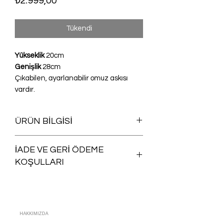
₺2.999,00
Tükendi
Yükseklik
20cm
Genişlik
28cm
Çıkabilen, ayarlanabilir omuz askısı
vardır.
ÜRÜN BİLGİSİ
Yıkanabilir
İADE VE GERİ ÖDEME
KOŞULLARI
Satın aldığınız herhangi bir ürünü iade
şartlarına uygun olması koşuluyla,
siparişinizin size ulaştığı günü takip
eden
15 gün içinde ücretsiz iade
HAKKIMIZDA