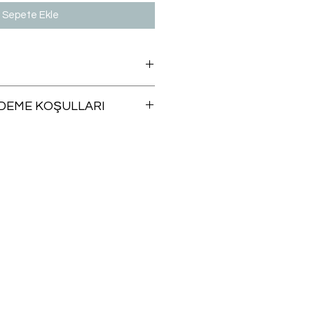
Sepete Ekle
ÖDEME KOŞULLARI
angi bir ürünü iade şartlarına
a, siparişinizin size ulaştığı günü
inde ücretsiz iade edebilirsiniz.