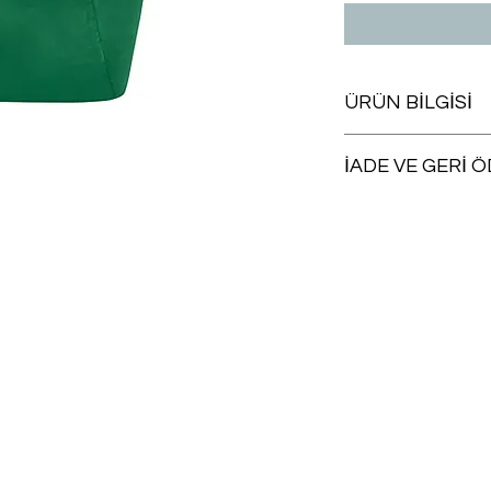
ÜRÜN BİLGİSİ
Yıkanabilir
İADE VE GERİ 
Satın aldığınız herh
uygun olması koşuluyl
takip eden
15 gün iç