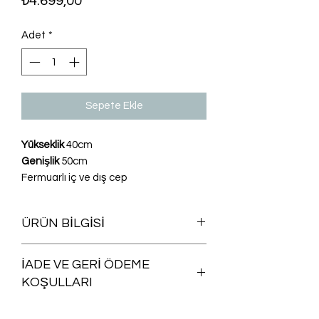
₺4.699,00
Adet
*
Sepete Ekle
Yükseklik
40cm
Genişlik
50cm
Fermuarlı iç ve dış cep
ÜRÜN BİLGİSİ
Yıkanabilir
İADE VE GERİ ÖDEME
KOŞULLARI
Satın aldığınız herhangi bir ürünü iade