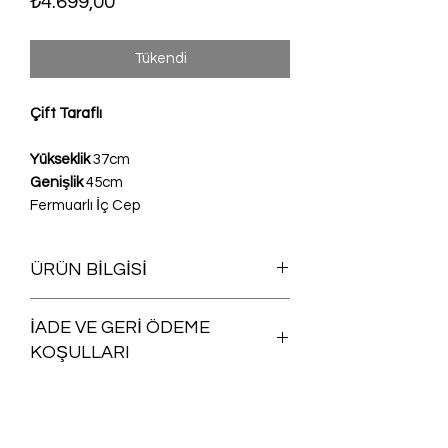
Fiyat
₺4.699,00
Tükendi
Çift Taraflı
Yükseklik
37cm
Genişlik
45cm
Fermuarlı İç Cep
ÜRÜN BİLGİSİ
Yıkanabilir
İADE VE GERİ ÖDEME
KOŞULLARI
Satın aldığınız herhangi bir ürünü iade
şartlarına uygun olması koşuluyla,
siparişinizin size ulaştığı günü takip