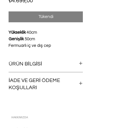
Fiyat
₺4.699,00
Tükendi
Yükseklik
40cm
Genişlik
50cm
Fermuarlı iç ve dış cep
ÜRÜN BİLGİSİ
Yıkanabilir
İADE VE GERİ ÖDEME
KOŞULLARI
Satın aldığınız herhangi bir ürünü iade
şartlarına uygun olması koşuluyla,
siparişinizin size ulaştığı günü takip
eden
15 gün içinde ücretsiz iade
HAKKIMIZDA
edebilirsiniz.