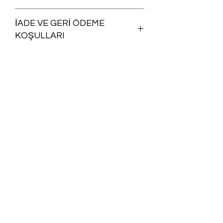
Yıkanabilir
İADE VE GERİ ÖDEME
KOŞULLARI
Satın aldığınız herhangi bir ürünü iade
şartlarına uygun olması koşuluyla,
siparişinizin size ulaştığı günü takip
eden
15 gün içinde ücretsiz iade
HAKKIMIZDA
edebilirsiniz.
VERİ SAHİBİ BAŞVURU FORMU
SİTE KULLANIM ŞARTLARI VE ÜYELİK SÖZLEŞMESİ
K.V.K.K.
İADE VE DEĞİŞİM
MESAFELİ SATIŞ SÖZLEŞMESİ
ÖN BİLGİLENDİRME FORMU