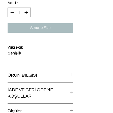
Adet
*
Sepete Ekle
Yükseklik
Genişlik
ÜRÜN BİLGİSİ
Silinerek temizlenir.
İADE VE GERİ ÖDEME
KOŞULLARI
Satın aldığınız herhangi bir ürünü iade
Ölçüler
şartlarına uygun olması koşuluyla,