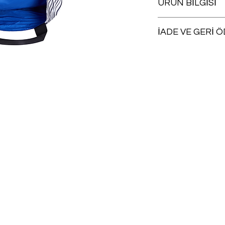
ÜRÜN BİLGİSİ
Yıkanabilir
İADE VE GERİ 
Satın aldığınız herh
uygun olması koşuluyl
takip eden
15 gün iç