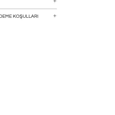
ÖDEME KOŞULLARI
angi bir ürünü iade şartlarına
a, siparişinizin size ulaştığı günü
inde ücretsiz iade edebilirsiniz.