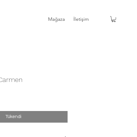
Mağaza
İletişim
Mağaza
İletişim
 Carmen
Tükendi